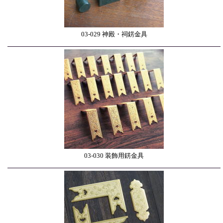
03-029 神殿・祠錺金具
03-030 装飾用錺金具