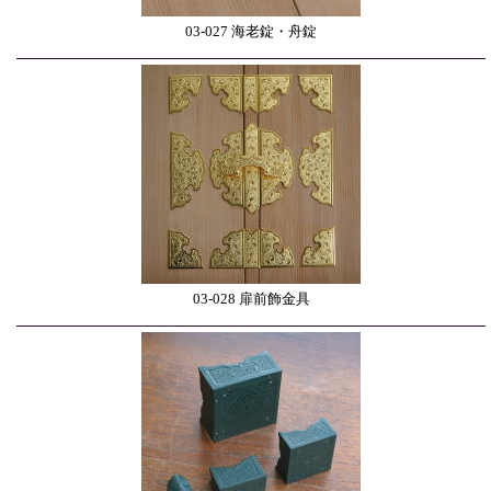
03-027 海老錠・舟錠
03-028 扉前飾金具