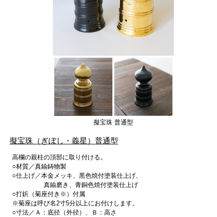
擬宝珠 普通型
擬宝珠（ぎぼし・義星）普通型
高欄の親柱の頂部に取り付ける。
○材質／真鍮鋳物製
○仕上げ／本金メッキ、黒色焼付塗装仕上げ、
真鍮磨き、青銅色焼付塗装仕上げ
○打鋲（菊座付き※）付属
※菊座は呼び名2寸5分以上にお付けします。
○寸法／Ａ：底径（外径）、Ｂ：高さ