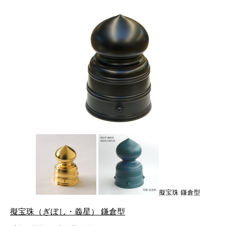
擬宝珠 鎌倉型
擬宝珠（ぎぼし・義星） 鎌倉型