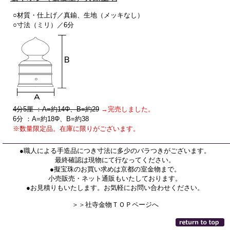
○材質・仕上げ／真鍮、生地（メッキなし）
○寸法（ミリ）／6分
4分5厘 ：A=約14Φ、B=約29
→完売しました。
6分 ：A=約18Φ、B=約38
※数量限定品。在庫に限りがございます。
●職人による手造品につき寸法に多少のバラつきがございます。
最終確認は現物にて行なってください。
●擬宝珠のお買い求めは京都の室金物まで。
小売販売・ネット通販もいたしております。
●お見積りもいたします。お気軽にお問い合わせください。
＞＞社寺金物ＴＯＰページへ