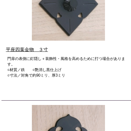
平座四葉金物 ３寸
門扉の表側に釘隠し＋装飾性・風格を高めるために打つ場合がありま
す。
○材質／鉄 ○艶消し黒仕上げ
○寸法／対角で約90ミリ、厚3ミリ