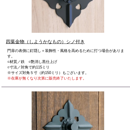
四葉金物（しようかなもの）シノ付き
門扉の表側に釘隠し＋装飾性・風格を高めるために打つ場合がありま
す。
○材質／鉄 ○艶消し黒仕上げ
○寸法／対角で約115ミリ
※サイズ対角５寸（約150ミリ）もございます。
※在庫が無くなり次第に販売終了いたします。