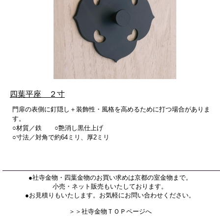
四葉平座 ２寸
門扉の表側に釘隠し＋装飾性・風格を高めるために打つ場合がありま
す。
○材質／鉄 ○艶消し黒仕上げ
○寸法／対角で約64ミリ、厚2ミリ
●社寺金物・四葉金物のお買い求めは京都の室金物まで。
小売・ネット販売もいたしております。
●お見積りもいたします。お気軽にお問い合わせください。
＞＞社寺金物ＴＯＰページへ