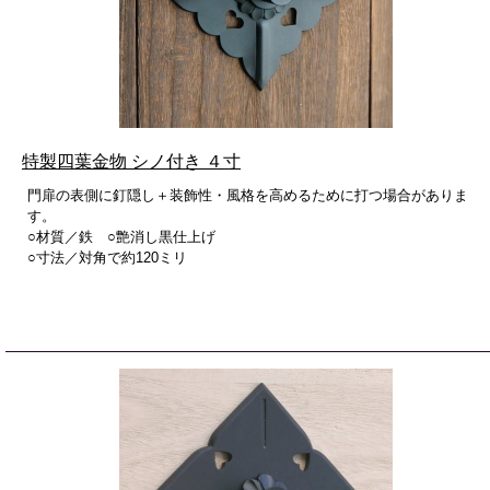
特製四葉金物 シノ付き ４寸
門扉の表側に釘隠し＋装飾性・風格を高めるために打つ場合がありま
す。
○材質／鉄 ○艶消し黒仕上げ
○寸法／対角で約120ミリ