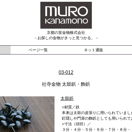
京都の室金物株式会社
－お探しの金物がきっと見つかる。－
ページ一覧
ネット通販
03-012
社寺金物 太鼓鋲・飾鋲
太鼓鋲
○材質／鉄
本来は太鼓の皮張りに用いられていまし
釘隠しや門扉の飾鋲としても用いられて
○寸法（頭径）／
３分・４分・５分・６分・７分・８分・