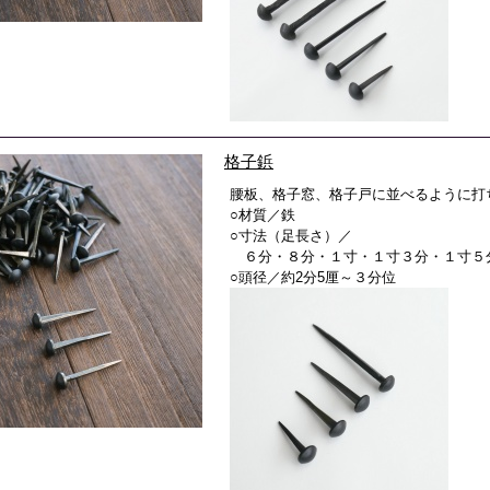
格子鋲
腰板、格子窓、格子戸に並べるように打
○材質／鉄
○寸法（足長さ）／
６分・８分・１寸・１寸３分・１寸５
○頭径／約2分5厘～３分位