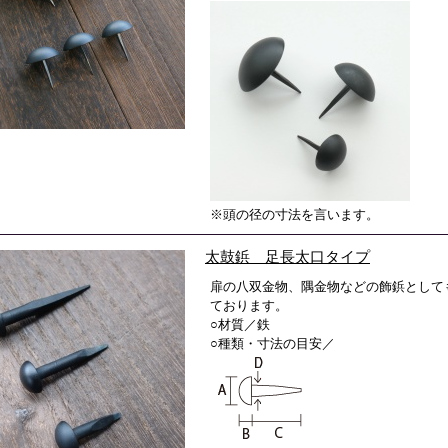
※頭の径の寸法を言います。
太鼓鋲 足長太口タイプ
扉の八双金物、隅金物などの飾鋲として
ております。
○材質／鉄
○種類・寸法の目安／