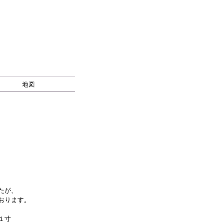
地図
たが、
おります。
１寸