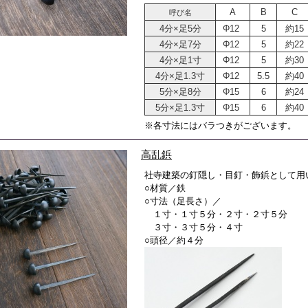
A
B
C
呼び名
4分×足5分
Φ12
5
約15
4分×足7分
Φ12
5
約22
4分×足1寸
Φ12
5
約30
4分×足1.3寸
Φ12
5.5
約40
5分×足8分
Φ15
6
約24
5分×足1.3寸
Φ15
6
約40
※各寸法にはバラつきがございます。
高乱鋲
社寺建築の釘隠し・目釘・飾鋲として用
○材質／鉄
○寸法（足長さ）／
１寸・１寸５分・２寸・２寸５分
３寸・３寸５分・４寸
○頭径／約４分