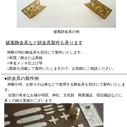
破風錺金具の例
破風飾金具など錺金具製作も承ります
神殿や祠の飾金具を別注にて製作いたします。
○材質／銅または真鍮
○本金メッキ仕上げ等
○図面を頂戴して製作いたしますので、お気軽にご相談ください。
●錺金具の製作例
神殿や祠、お祭りの山車などで使用する飾金具を別注にて製作いたしま
す。
全国の有名なお城や寺院、神社、文化財、商業施設、宿泊施設などに
多くの納入実績がございます。