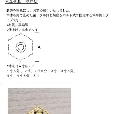
六葉金具 簡易型
装飾を簡素にし、お求め易くいたしました。
本体を釘で止めた後、タル釘と菊座をボルト式で固定する簡単施工タ
イプです。
○材質／真鍮製
○仕上げ／本金メッキ
○寸法（Ａ寸法）／
１寸５分 、２寸、２寸５分、３寸、３寸５分、
４寸、４寸５分、５寸