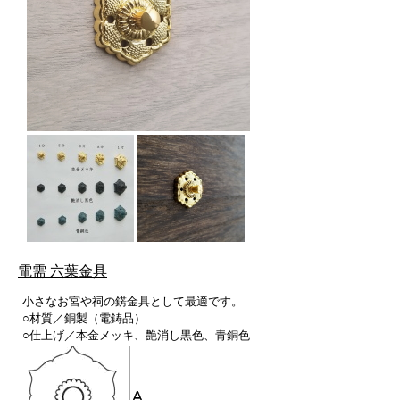
電需 六葉金具
小さなお宮や祠の錺金具として最適です。
○材質／銅製（電鋳品）
○仕上げ／本金メッキ、艶消し黒色、青銅色