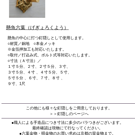
懸魚六葉（げぎょろくよう）
懸魚の中心に打つ釘隠しとして使用します。
○材質／銅地 ○本金メッキ
※金箔押加工も対応いたします。
○取付／打込み式、ボルト式等対応いたします。
○寸法（Ａ寸法）／
１寸５分、２寸、２寸５分、３寸、
３寸５分、４寸 、４寸５分、５寸、
５寸５分 、６寸、７寸、８寸 、
９寸、1尺
この他にも様々な釘隠しをご用意しております。
＞＞釘隠しのページへ
●職人による手造品につき寸法に多少のバラつきがございます。
最終確認は現物にて行なってください。
●六葉金物・唄金物のお買い求めは京都の室金物まで。