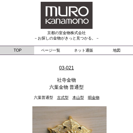
京都の室金物株式会社
－お探しの金物がきっと見つかる。－
TOP
ページ一覧
ネット通販
地図
03-021
社寺金物
六葉金物 普通型
六葉普通型
古式型
本山型
唄金物