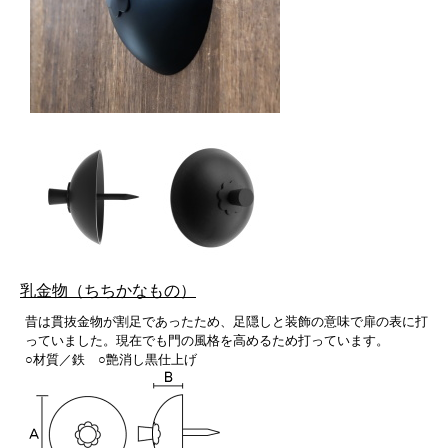
乳金物（ちちかなもの）
昔は貫抜金物が割足であったため、足隠しと装飾の意味で扉の表に打
っていました。現在でも門の風格を高めるため打っています。
○材質／鉄 ○艶消し黒仕上げ