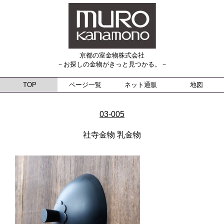
京都の室金物株式会社
－お探しの金物がきっと見つかる。－
TOP
ページ一覧
ネット通販
地図
03-005
社寺金物 乳金物