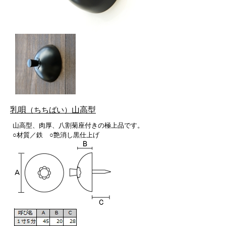
乳唄
（ちちばい）
山高型
山高型、肉厚、八割菊座付きの極上品です。
○材質／鉄 ○艶消し黒仕上げ