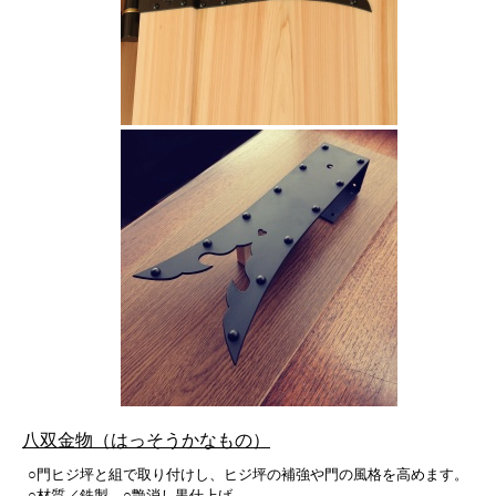
八双金物（はっそうかなもの）
○門ヒジ坪と組で取り付けし、ヒジ坪の補強や門の風格を高めます。
○材質／鉄製 ○艶消し黒仕上げ