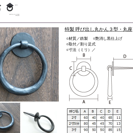
特製 呼び出し丸かん３型・丸座
○材質／鉄製 ○艶消し黒仕上げ
○取付／割り足式
○寸法（ミリ）／