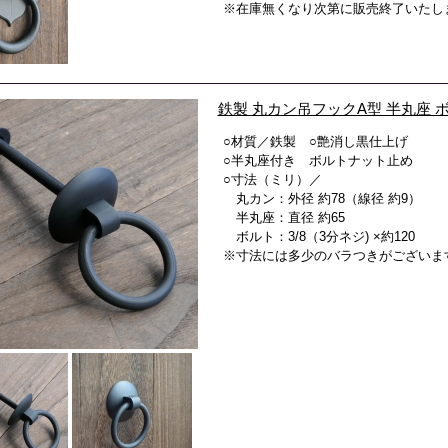
※在庫無くなり次第に販売終了いたし
鉄製 丸カン吊フックA型 半丸座 
○材質／鉄製 ○艶消し黒仕上げ
○半丸座付き ボルトナット止め
○寸法（ミリ）／
丸カン：外径 約78（線径 約9）
半丸座：直径 約65
ボルト：3/8（3分ネジ) ×約120
※寸法には多少のバラつきがございま