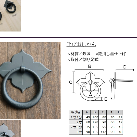
呼び出しかん
○材質／鉄製 ○艶消し黒仕上げ
○取付／割り足式