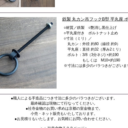
鉄製 丸カン吊フックB型 平丸座 
○材質／鉄製 ○艶消し黒仕上げ
○平丸座付き ボルトナット止め
○寸法（ミリ）／
丸カン：外径 約80（線径 約9）
平丸座：直径 約32（厚み2ミリ）
ボルト：3/8（3分ネジ) ×約190
もしくは M10×約190
※寸法には多少のバラつきがございま
●職人による手造品につき寸法に多少のバラつきがございます。
最終確認は現物にて行なってください。
●社寺金物のお買い求めは京都の室金物まで。
小売・ネット販売もいたしております。
●お見積りもいたします。お気軽にお問い合わせください。