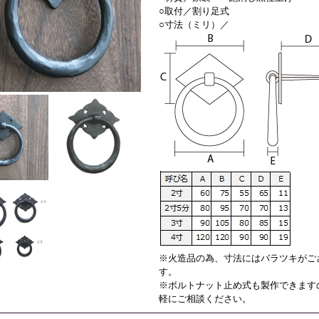
○取付／割り足式
○寸法（ミリ）／
※火造品の為、寸法にはバラツキがご
す。
※ボルトナット止め式も製作できます
軽にご相談ください。