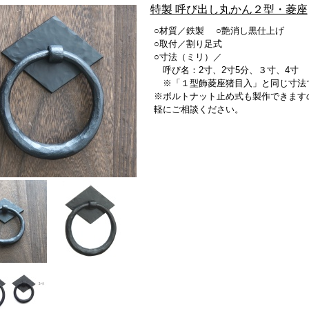
特製 呼び出し丸かん２型・菱座
○材質／鉄製 ○艶消し黒仕上げ
○取付／割り足式
○寸法（ミリ）／
呼び名：2寸、2寸5分、３寸、4寸
※「１型飾菱座猪目入」と同じ寸法
※ボルトナット止め式も製作できます
軽にご相談ください。