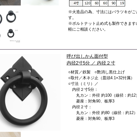
※火造品の為、寸法にはバラツキがご
す。
※ボルトナット止め式も製作できます
軽にご相談ください。
呼び出しかん面付型
内径2寸5分 ／ 内径２寸
○材質／鉄製 ○艶消し黒仕上げ
○取付／木ネジ止（皿頭4.1×32付属）
○寸法（ミリ）／
内径２寸5分：
丸カン：外径 約100（線径：約12
菱座：対角90、板厚3
内径２寸：
丸カン：外径 約80（線径：約12
菱座：対角90、板厚3