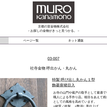
京都の室金物株式会社
－お探しの金物がきっと見つかる。－
ページ一覧
ネット通販
03-007
社寺金物 呼出かん・丸かん
特製 呼び出し丸かん１型
飾菱座猪目入
お寺の山門や蔵戸の取手として最適で
職人による手作り品。槌目をあえて残
としての風格を高めています。
○材質／鉄製 ○艶消し黒仕上げ