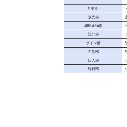
営業部
販売部
和風金物部
設計部
サイン部
工作部
仕入部
総務部