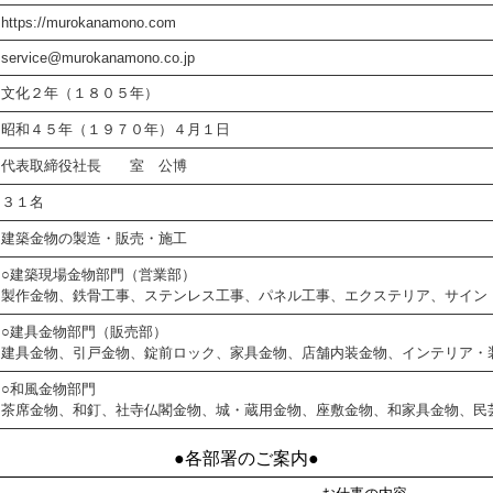
https://murokanamono.com
service@murokanamono.co.jp
文化２年（１８０５年）
昭和４５年（１９７０年）４月１日
代表取締役社長 室 公博
３１名
建築金物の製造・販売・施工
○建築現場金物部門（営業部）
製作金物、鉄骨工事、ステンレス工事、パネル工事、エクステリア、サイン
○建具金物部門（販売部）
建具金物、引戸金物、錠前ロック、家具金物、店舗内装金物、インテリア・
○和風金物部門
茶席金物、和釘、社寺仏閣金物、城・蔵用金物、座敷金物、和家具金物、民
●各部署のご案内●