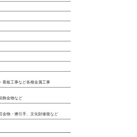
・看板工事など各種金属工事
装飾金物など
芸金物・襖引手、文化財修復など