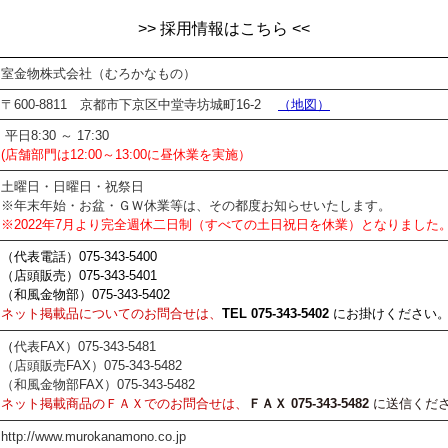
>> 採用情報はこちら <<
室金物株式会社（むろかなもの）
〒600-8811 京都市下京区中堂寺坊城町16-2
（地図）
平日8:30 ～ 17:30
(店舗部門は12:00～13:00に昼休業を実施）
土曜日・日曜日・祝祭日
※年末年始・お盆・ＧＷ休業等は、その都度お知らせいたします。
※2022年7月より完全週休二日制（すべての土日祝日を休業）となりました
（代表電話）075-343-5400
（店頭販売）075-343-5401
（和風金物部）075-343-5402
ネット掲載品についてのお問合せは、
TEL 075-343-5402
にお掛けください
（
代表FAX）075-343-5481
（店頭販売FAX）075-343-5482
（和風金物部FAX）075-343-5482
ネット掲載商品のＦＡＸでのお問合せは、
ＦＡＸ 075-343-5482
に送信くだ
http://www.murokanamono.co.jp