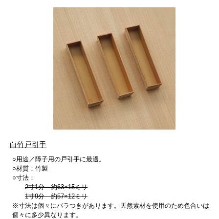
白竹戸引手
○用途／障子用の戸引手に最適。
○材質：竹製
○寸法：
2寸1分 約63×15ミリ
1寸9分 約57×12ミリ
※寸法は個々にバラつきがあります。天然素材を使用のため色合いは
個々に多少異なります。