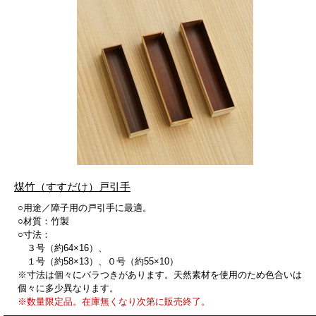
煤竹（すすだけ）戸引手
○用途／障子用の戸引手に最適。
○材質：竹製
○寸法：
３号（約64×16）、
１号（約58×13）、０号（約55×10）
※寸法は個々にバラつきがあります。天然素材を使用のため色合いは
個々に多少異なります。
※数量限定品。在庫無くなり次第に販売終了。