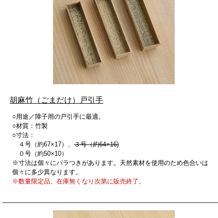
胡麻竹（ごまだけ）戸引手
○用途／障子用の戸引手に最適。
○材質：竹製
○寸法：
４号（約67×17）、
３号（約64×16)
０号（約50×10）
※寸法は個々にバラつきがあります。天然素材を使用のため色合いは
個々に多少異なります。
※数量限定品。在庫無くなり次第に販売終了。