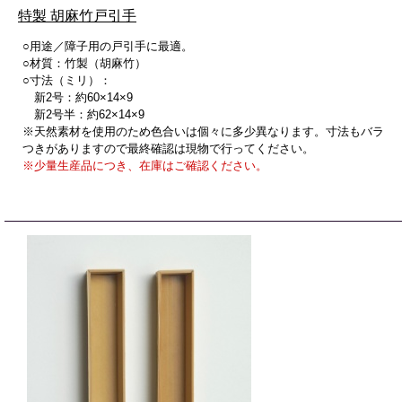
特製 胡麻竹戸引手
○用途／障子用の戸引手に最適。
○材質：竹製（胡麻竹）
○寸法（ミリ）：
新2号：約60×14×9
新2号半：約62×14×9
※天然素材を使用のため色合いは個々に多少異なります。寸法もバラ
つきがありますので最終確認は現物で行ってください。
※少量生産品につき、在庫はご確認ください。