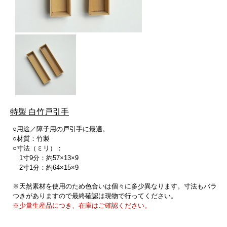
特製 白竹戸引手
○用途／障子用の戸引手に最適。
○材質：竹製
○寸法（ミリ）：
1寸9分：約57×13×9
2寸1分：約64×15×9
※天然素材を使用のため色合いは個々に多少異なります。寸法もバラ
つきがありますので最終確認は現物で行ってください。
※少量生産品につき、在庫はご確認ください。