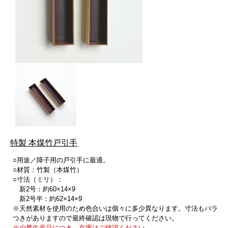
特製 本煤竹戸引手
○用途／障子用の戸引手に最適。
○材質：竹製（本煤竹）
○寸法（ミリ）：
新2号：約60×14×9
新2号半：約62×14×9
※天然素材を使用のため色合いは個々に多少異なります。寸法もバラ
つきがありますので最終確認は現物で行ってください。
※少量生産品につき、在庫はご確認ください。