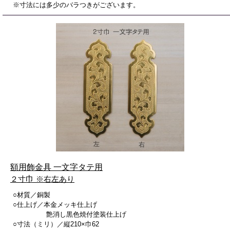
※寸法には多少のバラつきがございます。
額用飾金具 一文字タテ用
２寸
巾
※右左あり
○材質／銅製
○仕上げ／本金メッキ仕上げ
艶消し黒色焼付塗装仕上げ
○寸法（ミリ）／縦210×巾62