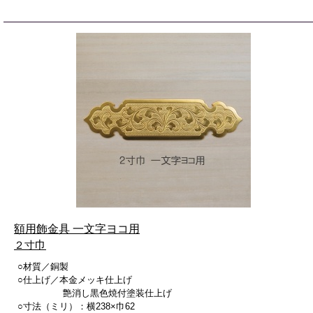
額用飾金具 一文字ヨコ用
２寸
巾
○材質／銅製
○仕上げ／本金メッキ仕上げ
艶消し黒色焼付塗装仕上げ
○寸法（ミリ）：横238×巾62