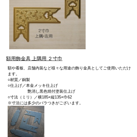
額用飾金具 上隅用 ２寸巾
額や看板、店舗内装など様々な用途の飾り金具としてご使用いただけ
ます。
○材質／銅製
○仕上げ／本金メッキ仕上げ
艶消し黒色焼付塗装仕上げ
○寸法（ミリ）／横185×縦135×巾62
※寸法には多少のバラつきがございます。