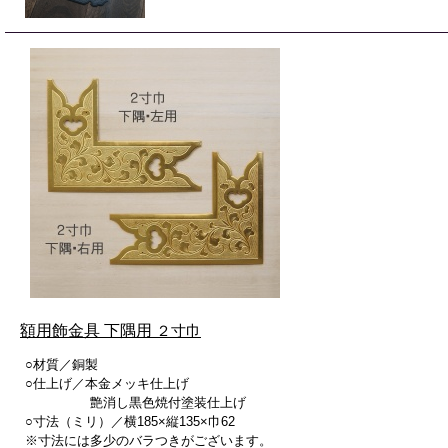
額用飾金具 下隅用
２寸巾
○材質／銅製
○仕上げ／本金メッキ仕上げ
艶消し黒色焼付塗装仕上げ
○寸法（ミリ）／横185×縦135×巾62
※寸法には多少のバラつきがございます。