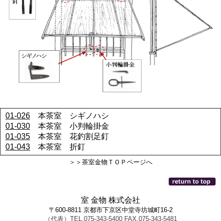
01-026
本茶室 シギノハシ
01-030
本茶室 小判輪掛金
01-035
本茶室 花釣割足釘
01-043
本茶室 折釘
＞＞茶室金物ＴＯＰページへ
室 金物 株式会社
〒600-8811 京都市下京区中堂寺坊城町16-2
（代表）TEL.075-343-5400 FAX.075-343-5481