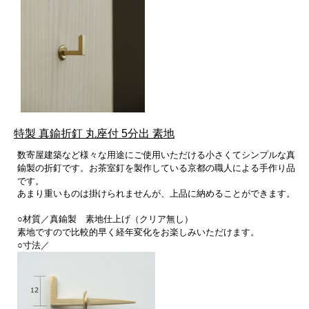
特製 真鍮折釘 丸座付 5分出 素地
数寄屋建築など様々な用途にご使用いただける
小さくてシンプルな真
鍮製の折釘です。お茶室釘を製作している京都の職人による手作り品
です。
あまり重いものは掛けられませんが、上品に納めることができます。
○材質／真鍮製 素地仕上げ（クリア無し）
素地ですので比較的早く経年変化をお楽しみいただけます。
○寸法／