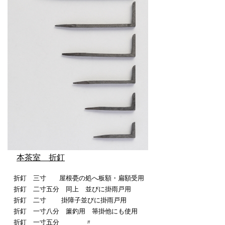
本茶室 折釘
折釘 三寸 屋根甍の処へ板額・扁額受用
折釘 二寸五分 同上 並びに掛雨戸用
折釘 二寸 掛障子並びに掛雨戸用
折釘 一寸八分 簾釣用 箒掛他にも使用
折釘 一寸五分 〃