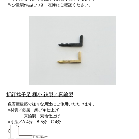
※少量製作品につき、在庫はご確認ください。
折釘捻子足 極小 鉄製／真鍮製
数寄屋建築で様々な用途にご使用いただけます。
○材質／鉄製 綿ブキ仕上げ
真鍮製 素地仕上げ
○寸法／A:4分 B:5分 C:4分