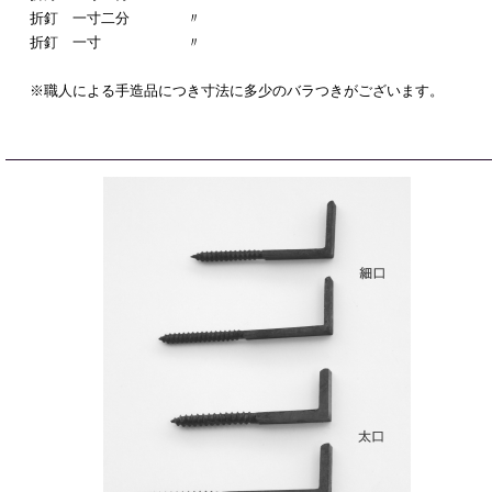
折釘 一寸二分 〃
折釘 一寸 〃
※職人による手造品につき寸法に多少のバラつきがございます。