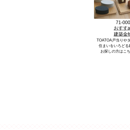
71-00
おすす
建築金
TOATOA戸当りや
住まいをいろどる
お探しの方はこ