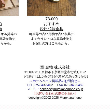
0
73-000
め
おすすめ
物
ｱﾝﾃｨｰｸ調金具
タオル掛等の
町家等の古い建物や古い家具に
建築金物を
よく合うレトロな真鍮金物を
ちらから。
お探しの方はこちらから。
室 金物 株式会社
〒600-8811 京都市下京区中堂寺坊城町16-2
（代表）TEL.075-343-5400 FAX.075-343-5481
↓↓ホームページ掲載品のお問合せ↓↓
TEL.075-343-5402 FAX.075-343-5482
メール：
service@murokanamono.co.jp
【お問い合わせの際のお願い】
copyright©2002-2026 Murokanamono