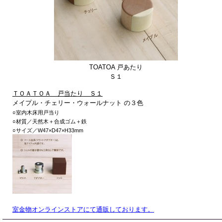
TOATOA 戸あたり
Ｓ１
ＴＯＡＴＯＡ 戸当たり Ｓ１
メイプル・チェリー・ウォールナット
の３色
○室内木床用戸当り
○材質／天然木＋合成ゴム＋鉄
○サイズ／W47×D47×H33mm
室金物オンラインストアにて通販しております。