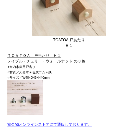
TOATOA 戸あたり
Ｈ１
ＴＯＡＴＯＡ 戸当たり Ｈ１
メイプル・チェリー・ウォールナット
の３色
○室内木床用戸当り
○材質／天然木＋合成ゴム＋鉄
○サイズ／W40×D46×H40mm
室金物オンラインストアにて通販しております。