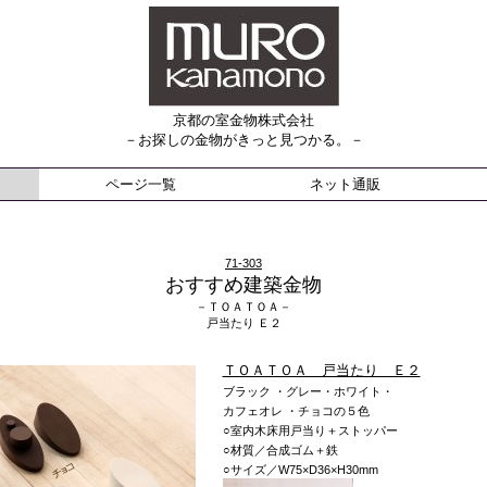
京都の室金物株式会社
－お探しの金物がきっと見つかる。－
ページ一覧
ネット通販
71-303
おすすめ建築金物
－ＴＯＡＴＯＡ－
戸当たり Ｅ２
ＴＯＡＴＯＡ 戸当たり Ｅ２
ブラック
・
グレー
・
ホワイト
・
カフェオレ
・
チョコ
の５色
○室内木床用戸当り＋ストッパー
○材質／合成ゴム＋鉄
○サイズ／W75×D36×H30mm