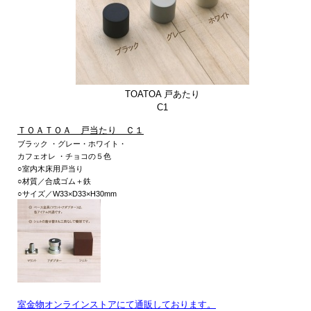
TOATOA 戸あたり
C1
ＴＯＡＴＯＡ 戸当たり Ｃ１
ブラック
・
グレー
・
ホワイト
・
カフェオレ
・
チョコ
の５色
○室内木床用戸当り
○材質／合成ゴム＋鉄
○サイズ／W33×D33×H30mm
室金物オンラインストアにて通販しております。