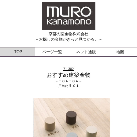
京都の室金物株式会社
－お探しの金物がきっと見つかる。－
TOP
ページ一覧
ネット通販
地図
71-302
おすすめ建築金物
－ＴＯＡＴＯＡ－
戸当たり Ｃ１