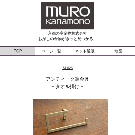
京都の室金物株式会社
－お探しの金物がきっと見つかる。－
TOP
ページ一覧
ネット通販
地図
73-623
アンティーク調金具
－タオル掛け－