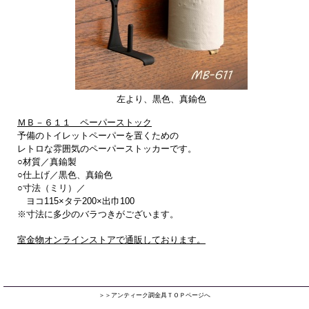
左より、黒色、真鍮色
ＭＢ－６１１ ペーパーストック
予備のトイレットペーパーを置くための
レトロな雰囲気のペーパーストッカーです。
○材質／真鍮製
○仕上げ／黒色、真鍮色
○寸法（ミリ）／
ヨコ115×タテ200×出巾100
※寸法に多少のバラつきがございます。
室金物オンラインストアで通販しております。
＞＞アンティーク調金具ＴＯＰページへ