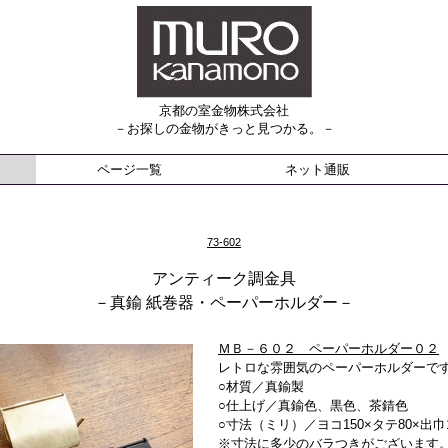
京都の室金物株式会社
－お探しの金物がきっと見つかる。－
ページ一覧
ネット通販
73-602
アンティーク調金具
－真鍮 紙巻器・ペーパーホルダー－
ＭＢ－６０２ ペーパーホルダー０２
レトロな雰囲気のペーパーホルダーで
○材質／真鍮製
○仕上げ／真鍮色、黒色、茶錆色
○寸法（ミリ）／ヨコ150×タテ80×出巾1
※寸法に多少のバラつきがございます