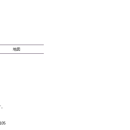
地図
す。
05
。