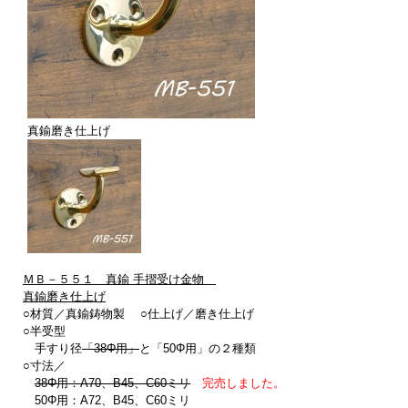
真鍮磨き仕上げ
ＭＢ－５５１ 真鍮 手摺受け金物
真鍮磨き仕上げ
○材質／真鍮鋳物製 ○仕上げ／磨き仕上げ
○半受型
手すり径
「38Φ用」
と「50Φ用」の２種類
○寸法／
38Φ用：A70、B45、C60ミリ
完売しました。
50Φ用：A72、B45、C60ミリ