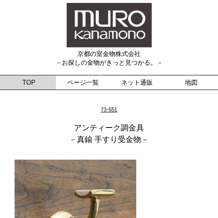
京都の室金物株式会社
－お探しの金物がきっと見つかる。－
TOP
ページ一覧
ネット通販
地図
73-551
アンティーク調金具
－真鍮 手すり受金物－