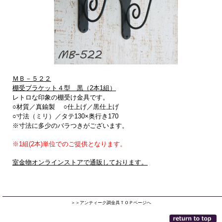
ＭＢ－５２２
棚受ブラケット４型 黒（2本1組）
レトロな印象の棚受け金具です。
○材質／真鍮製 ○仕上げ／黒仕上げ
○寸法（ミリ）／タテ130×奥行き170
※寸法に多少のバラつきがございます。
※1組(2本)単位でのご提供となります。
室金物オンラインストアで通販しております。
＞＞アンティーク調金具ＴＯＰページへ