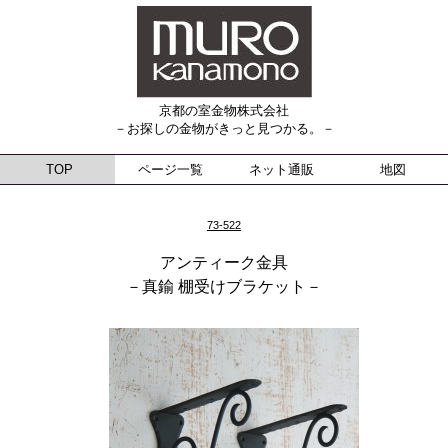
京都の室金物株式会社
－お探しの金物がきっと見つかる。－
TOP
ページ一覧
ネット通販
地図
73-522
アンティーク金具
－真鍮 棚受けブラケット－