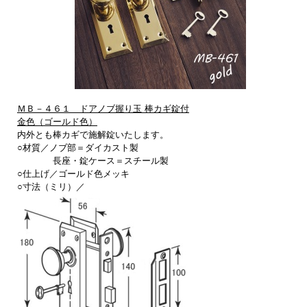
ＭＢ－４６１ ドアノブ握り玉 棒カギ錠付
金色（ゴールド色）
内外とも棒カギで施解錠いたします。
○材質／ノブ部＝ダイカスト製
長座・錠ケース＝スチール製
○仕上げ／ゴールド色メッキ
○寸法（ミリ）／