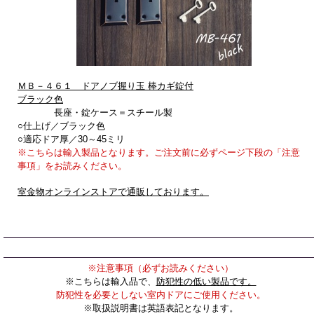
ＭＢ－４６１ ドアノブ握り玉 棒カギ錠付
ブラック色
長座・錠ケース＝スチール製
○仕上げ／ブラック色
○適応ドア厚／30～45ミリ
※こちらは輸入製品となります。ご注文前に必ずページ下段の「注意
事項」をお読みください。
室金物オンラインストアで通販しております。
※注意事項（必ずお読みください）
※こちらは輸入品で、
防犯性の低い製品です。
防犯性を必要としない室内ドアにご使用ください。
※取扱説明書は英語表記となります。