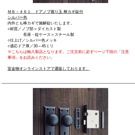
ＭＢ－４６１ ドアノブ握り玉 棒カギ錠付
シルバー色
内外とも棒カギで施解錠いたします。
○材質／ノブ部＝ダイカスト製
長座・錠ケース＝スチール製
○仕上げ／シルバー色メッキ
○適応ドア厚／30～45ミリ
※こちらは輸入製品となります。ご注文前に必ずページ下段の「注意
事項」をお読みください。
室金物オンラインストアで通販しております。