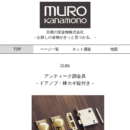
京都の室金物株式会社
－お探しの金物がきっと見つかる。－
TOP
ページ一覧
ネット通販
地図
73-461
アンティーク調金具
－ドアノブ・棒カギ錠付き－