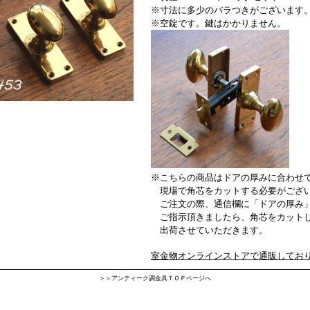
※寸法に多少のバラつきがございます
※空錠です。鍵はかかりません。
※こちらの商品はドアの厚みに合わせ
現場で角芯をカットする必要がござ
ご注文の際、通信欄に「ドアの厚み
ご指示頂きましたら、角芯をカット
出荷させていただきます。
室金物オンラインストアで通販してお
＞＞アンティーク調金具ＴＯＰページへ