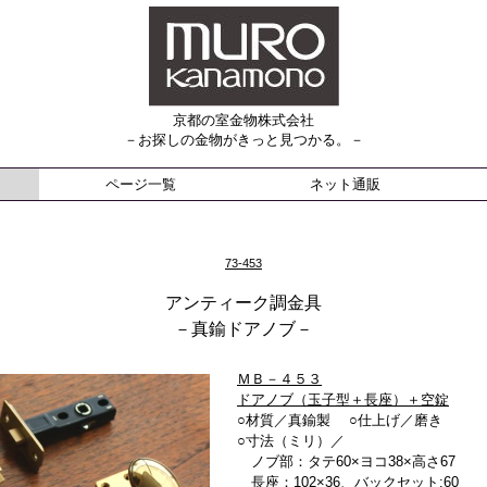
京都の室金物株式会社
－お探しの金物がきっと見つかる。－
ページ一覧
ネット通販
73-453
アンティーク調金具
－真鍮ドアノブ－
ＭＢ－４５３
ドアノブ（玉子型＋長座）＋空錠
○材質／真鍮製 ○仕上げ／磨き
○寸法（ミリ）／
ノブ部：タテ60×ヨコ38×高さ67
長座：102×36、バックセット:60