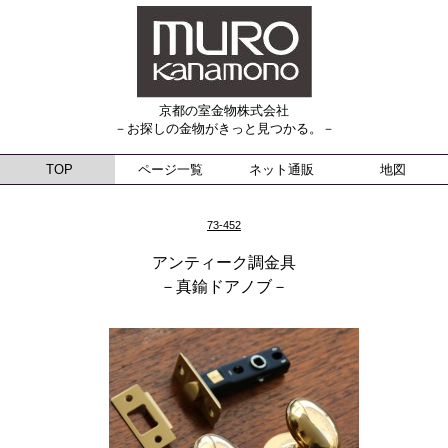
京都の室金物株式会社
－お探しの金物がきっと見つかる。－
TOP
ページ一覧
ネット通販
地図
73-452
アンティーク調金具
－真鍮ドアノブ－