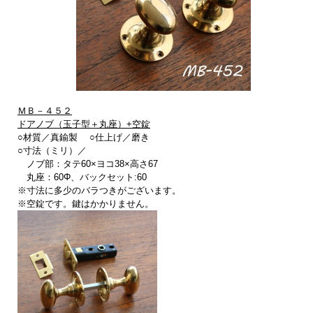
ＭＢ－４５２
ドアノブ（玉子型＋丸座）+空錠
○材質／真鍮製 ○仕上げ／磨き
○寸法（ミリ）／
ノブ部：タテ60×ヨコ38×高さ67
丸座：60Φ、バックセット:60
※寸法に多少のバラつきがございます。
※空錠です。鍵はかかりません。