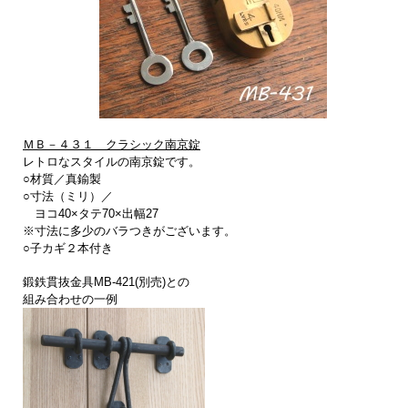
ＭＢ－４３１ クラシック南京錠
レトロなスタイルの南京錠です。
○材質／真鍮製
○寸法（ミリ）／
ヨコ40×タテ70×出幅27
※寸法に多少のバラつきがございます。
○子カギ２本付き
鍛鉄貫抜金具MB-421(別売)との
組み合わせの一例