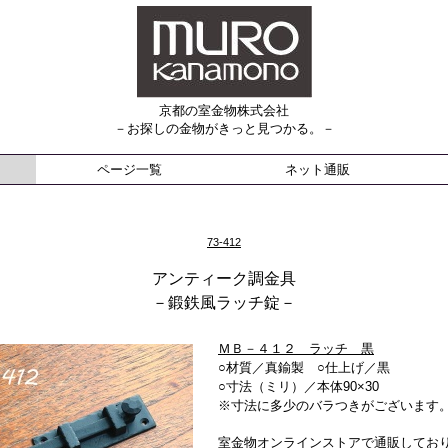
京都の室金物株式会社
－お探しの金物がきっと見つかる。－
ページ一覧
ネット通販
73-412
アンティーク調金具
－鍛鉄風ラッチ錠－
ＭＢ－４１２ ラッチ 黒
○材質／真鍮製 ○仕上げ／黒
○寸法（ミリ）／本体90×30
※寸法に多少のバラつきがございます
室金物オンラインストアで通販してお