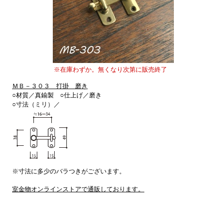
※在庫わずか。無くなり次第に販売終了
。
ＭＢ－３０３ 打掛 磨き
○材質／真鍮製 ○仕上げ／磨き
○寸法（ミリ）／
※寸法に多少のバラつきがございます。
室金物オンラインストアで通販しております。