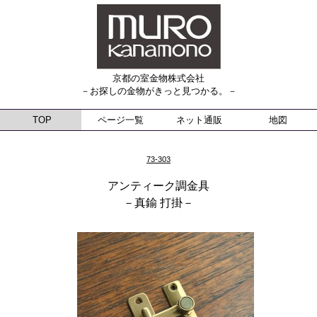
京都の室金物株式会社
－お探しの金物がきっと見つかる。－
TOP
ページ一覧
ネット通販
地図
73-303
アンティーク調金具
－真鍮 打掛－