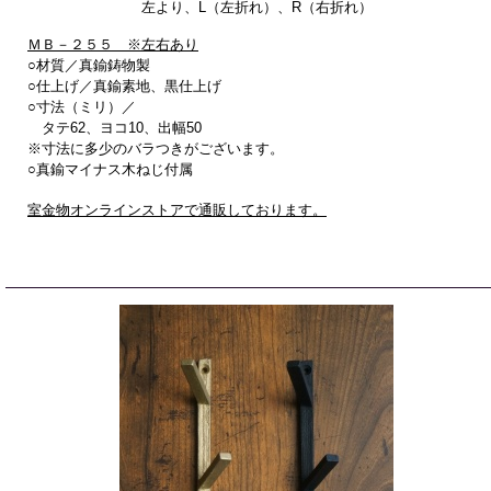
左より、L（左折れ）、R（右折れ）
ＭＢ－２５５ ※左右あり
○材質／真鍮鋳物製
○仕上げ／真鍮素地、黒仕上げ
○寸法（ミリ）／
タテ62、ヨコ10、出幅50
※寸法に多少のバラつきがございます。
○真鍮マイナス木ねじ付属
室金物オンラインストアで通販しております。