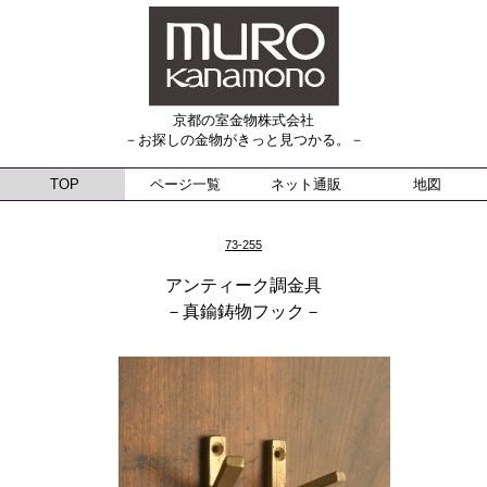
京都の室金物株式会社
－お探しの金物がきっと見つかる。－
TOP
ページ一覧
ネット通販
地図
73-255
アンティーク調金具
－真鍮鋳物フック－