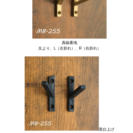
真鍮素地
左より、L（左折れ）、R（右折れ）
黒仕上げ