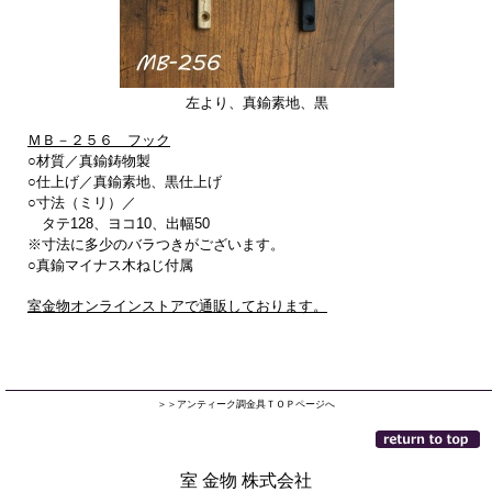
左より、真鍮素地、黒
ＭＢ－２５６ フック
○材質／真鍮鋳物製
○仕上げ／真鍮素地、黒仕上げ
○寸法（ミリ）／
タテ128、ヨコ10、出幅50
※寸法に多少のバラつきがございます。
○真鍮マイナス木ねじ付属
室金物オンラインストアで通販しております。
＞＞アンティーク調金具ＴＯＰページへ
室 金物 株式会社