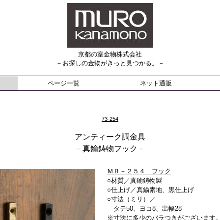
京都の室金物株式会社
－お探しの金物がきっと見つかる。－
ページ一覧
ネット通販
73-254
アンティーク調金具
－真鍮鋳物フック－
ＭＢ－２５４ フック
○材質／真鍮鋳物製
○仕上げ／真鍮素地、黒仕上げ
○寸法（ミリ）／
タテ50、ヨコ8、出幅28
※寸法に多少のバラつきがございます