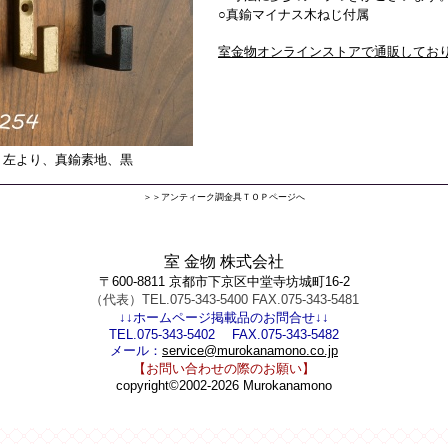
○真鍮マイナス木ねじ付属
室金物オンラインストアで通販してお
左より、真鍮素地、黒
＞＞アンティーク調金具ＴＯＰページへ
室 金物 株式会社
〒600-8811 京都市下京区中堂寺坊城町16-2
（代表）TEL.075-343-5400 FAX.075-343-5481
↓↓ホームページ掲載品のお問合せ↓↓
TEL.075-343-5402 FAX.075-343-5482
メール：
service@murokanamono.co.jp
【お問い合わせの際のお願い】
copyright©2002-2026 Murokanamono