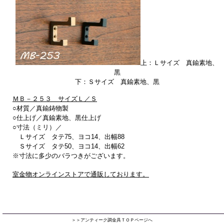
上：Ｌサイズ 真鍮素地、
黒
下：Ｓサイズ 真鍮素地、黒
ＭＢ－２５３ サイズＬ／Ｓ
○材質／真鍮鋳物製
○仕上げ／真鍮素地、黒仕上げ
○寸法（ミリ）／
Ｌサイズ タテ75、ヨコ14、出幅88
Ｓサイズ タテ50、ヨコ14、出幅62
※寸法に多少のバラつきがございます。
室金物オンラインストアで通販しております。
＞＞アンティーク調金具ＴＯＰページへ