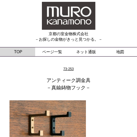
京都の室金物株式会社
－お探しの金物がきっと見つかる。－
TOP
ページ一覧
ネット通販
地図
73-253
アンティーク調金具
－真鍮鋳物フック－