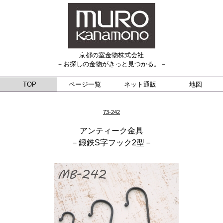
京都の室金物株式会社
－お探しの金物がきっと見つかる。－
TOP
ページ一覧
ネット通販
地図
73-242
アンティーク金具
－鍛鉄S字フック2型－