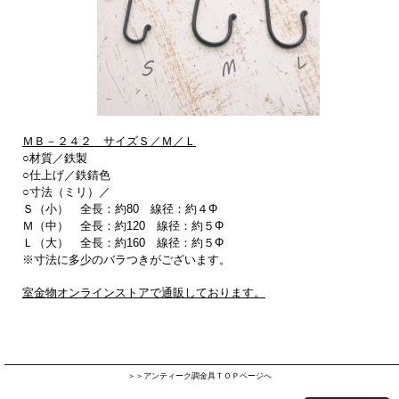
ＭＢ－２４２ サイズＳ／Ｍ／Ｌ
○材質／鉄製
○仕上げ／鉄錆色
○寸法（ミリ）／
Ｓ（小） 全長：約80 線径：約４Φ
Ｍ（中） 全長：約120 線径：約５Φ
Ｌ（大） 全長：約160 線径：約５Φ
※寸法に多少のバラつきがございます。
室金物オンラインストアで通販しております。
＞＞アンティーク調金具ＴＯＰページへ