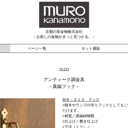
京都の室金物株式会社
－お探しの金物がきっと見つかる。－
ページ一覧
ネット通販
73-213
アンティーク調金具
－真鍮フック－
ＭＢ－２１３ フック
○植木やランプの吊りフックとしてもご
だけます。
○材質／真鍮鋳物製
○仕上げ／
磨き仕上げ
○寸法（ミリ）／