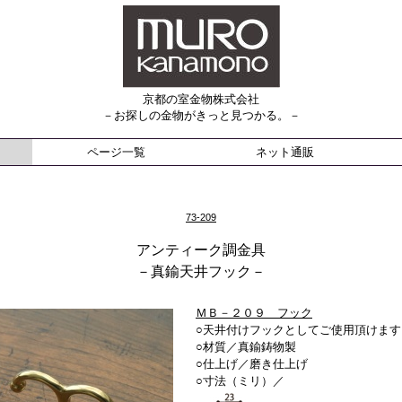
京都の室金物株式会社
－お探しの金物がきっと見つかる。－
ページ一覧
ネット通販
73-209
アンティーク調金具
－真鍮天井フック－
ＭＢ－２０９ フック
○天井付けフックとしてご使用頂けます
○材質／真鍮鋳物製
○仕上げ／
磨き仕上げ
○寸法（ミリ）／