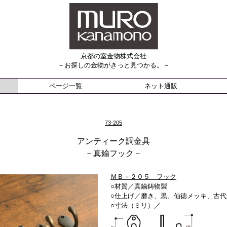
京都の室金物株式会社
－お探しの金物がきっと見つかる。－
ページ一覧
ネット通販
73-205
アンティーク調金具
－真鍮フック－
ＭＢ－２０５ フック
○材質／真鍮鋳物製
○仕上げ／
磨き、黒、仙徳メッキ、古代
○寸法（ミリ）／