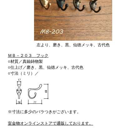
左より、磨き、黒、仙徳メッキ、古代色
ＭＢ－２０３ フック
○材質／真鍮鋳物製
○仕上げ／
磨き、黒、仙徳メッキ、古代色
○寸法（ミリ）／
※寸法に多少のバラつきがございます。
室金物オンラインストアで通販しております。