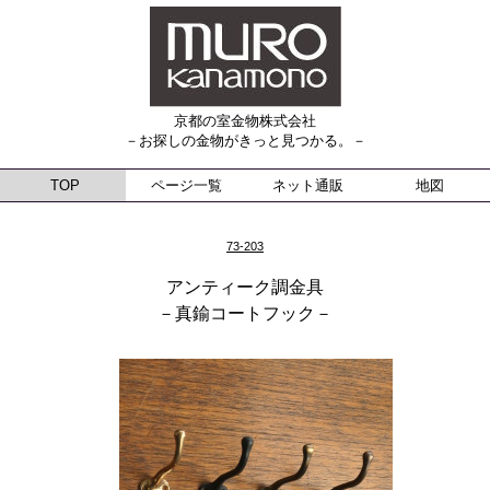
京都の室金物株式会社
－お探しの金物がきっと見つかる。－
TOP
ページ一覧
ネット通販
地図
73-203
アンティーク調金具
－真鍮コートフック－