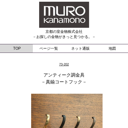
京都の室金物株式会社
－お探しの金物がきっと見つかる。－
TOP
ページ一覧
ネット通販
地図
73-202
アンティーク調金具
－真鍮コートフック－