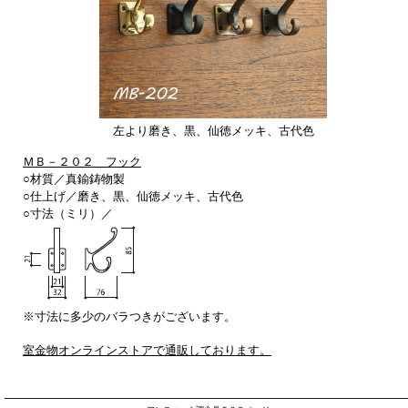
左より磨き、黒、仙徳メッキ、古代色
ＭＢ－２０２ フック
○材質／真鍮鋳物製
○仕上げ／
磨き、黒、仙徳メッキ、古代色
○寸法（ミリ）／
※寸法に多少のバラつきがございます。
室金物オンラインストアで通販しております。