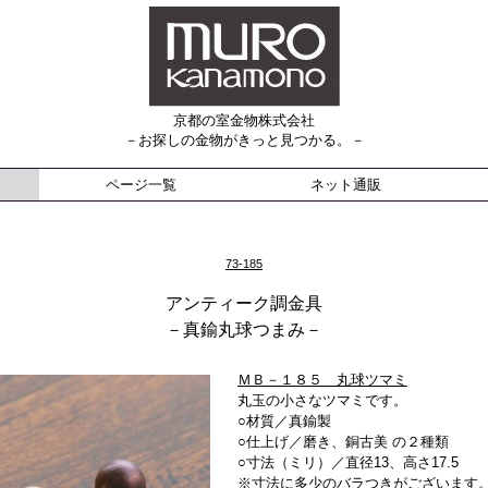
京都の室金物株式会社
－お探しの金物がきっと見つかる。－
ページ一覧
ネット通販
73-185
アンティーク調金具
－真鍮丸球つまみ－
ＭＢ－１８５ 丸球ツマミ
丸玉の小さなツマミです。
○材質／真鍮製
○仕上げ／磨き、銅古美 の２種類
○寸法（ミリ）／直径13、高さ17.5
※寸法に多少のバラつきがございます