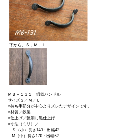
下から、Ｓ，Ｍ，Ｌ
ＭＢ－１３１ 鍛鉄ハンドル
サイズＳ／Ｍ／Ｌ
○持ち手部分が中心よりズレたデザインです。
○材質／鉄製
○仕上げ／艶消し黒仕上げ
○寸法（ミリ）／
Ｓ（小）長さ140・出幅42
M（中）長さ170・出幅52