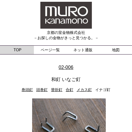
京都の室金物株式会社
－お探しの金物がきっと見つかる。－
TOP
ページ一覧
ネット通販
地図
02-006
和釘 いなご釘
巻頭釘
頭巻釘
替折釘
合釘
メカス釘
イナゴ釘