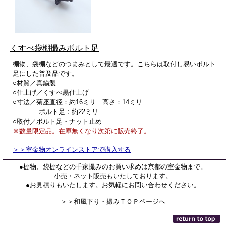
くすべ袋棚撮みボルト足
棚物、袋棚などのつまみとして最適です。こちらは取付し易いボルト
足にした普及品です。
○材質／真鍮製
○仕上げ／くすべ黒仕上げ
○寸法／菊座直径：約16ミリ 高さ：14ミリ
ボルト足：約22ミリ
○取付／ボルト足・ナット止め
※数量限定品。在庫無くなり次第に販売終了。
＞＞室金物オンラインストアで購入する
●
棚物、袋棚などの
千家撮みのお買い求めは京都の室金物まで。
小売・ネット販売もいたしております。
●お見積りもいたします。お気軽にお問い合わせください。
＞＞和風下り・撮みＴＯＰページへ