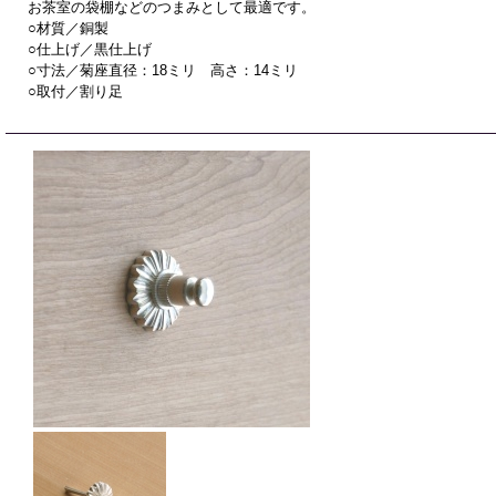
お茶室の袋棚などのつまみとして最適です。
○材質／銅製
○仕上げ／黒仕上げ
○寸法／菊座直径：18ミリ 高さ：14ミリ
○取付／割り足