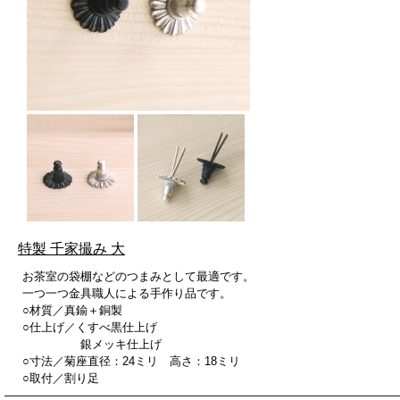
特製 千家撮み 大
お茶室の袋棚などのつまみとして最適です。
一つ一つ金具職人による手作り品です。
○材質／真鍮＋銅製
○仕上げ／くすべ黒仕上げ
銀メッキ仕上げ
○寸法／菊座直径：24ミリ 高さ：18ミリ
○取付／割り足