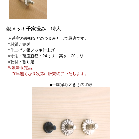
銀メッキ千家撮み 特大
お茶室の袋棚などのつまみとして最適です。
○材質／銅製
○仕上げ／銀メッキ仕上げ
○寸法／菊座直径：24ミリ 高さ：20ミリ
○取付／割り足
※数量限定品。
在庫無くなり次第に販売終了いたします。
●千家撮み大きさの比較