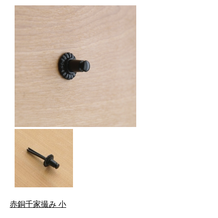
赤銅千家撮み 小