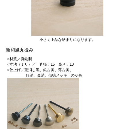
小さく上品な納まりになります。
新和風丸撮み
○材質／真鍮製
○寸法（ミリ）／ 直径：15 高さ：10
○仕上げ／艶消し黒、銀古美、薄古美、
銀消、金消、仙徳メッキ の６色