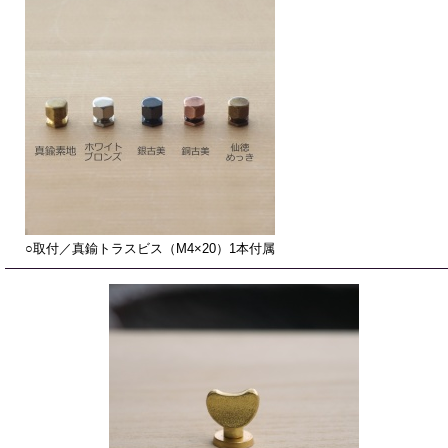
○取付／真鍮トラスビス（M4×20）1本付属