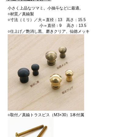
小さく上品なツマミ。小抽斗などに最適。
○材質／真鍮製
○寸法（ミリ）／大＝直径：13 高さ：15.5
小＝直径：9 高さ：13.5
○仕上げ／艶消し黒、磨きクリア、仙徳メッキ
○取付／真鍮トラスビス（M3×30）1本付属