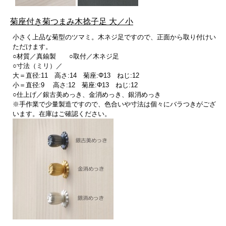
菊座付き菊つまみ木捻子足 大／小
小さく上品な菊型のツマミ。木ネジ足ですので、正面から取り付けい
ただけます。
○材質／真鍮製 ○取付／木ネジ足
○寸法（ミリ）／
大＝直径:11 高さ:14 菊座:Φ13 ねじ:12
小＝直径:9 高さ:12 菊座:Φ13 ねじ:12
○仕上げ／銀古美めっき、金消めっき、銀消めっき
※手作業で少量製造ですので、色合いや寸法は個々にバラつきがござ
います。在庫はご確認ください。