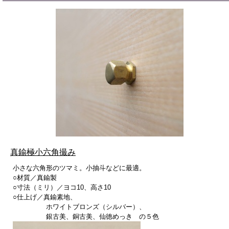
真鍮極小六角撮み
小さな六角形のツマミ。小抽斗などに最適。
○材質／真鍮製
○寸法（ミリ）／ヨコ10、高さ10
○仕上げ／真鍮素地、
ホワイトブロンズ（シルバー）、
銀古美、銅古美、仙徳めっき の５色