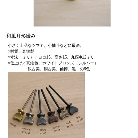
和風月形撮み
小さく上品なツマミ。小抽斗などに最適。
○材質／真鍮製
○寸法（ミリ）／ヨコ15、高さ15、丸座Φ12ミリ
○仕上げ／真鍮色、ホワイトブロンズ（シルバー）
銀古美、銅古美、仙徳、黒 の6色