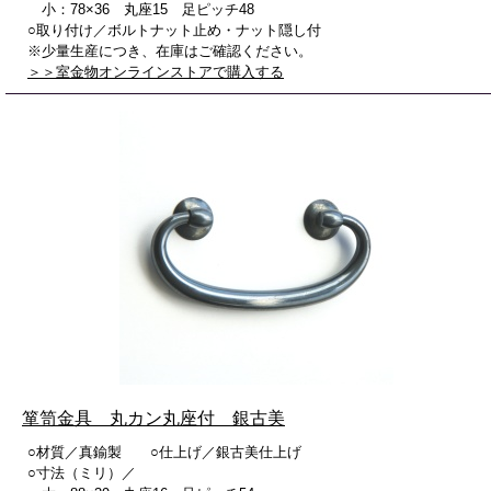
小：78×36 丸座15 足ピッチ48
○取り付け／ボルトナット止め・ナット隠し付
※少量生産につき、在庫はご確認ください。
＞＞室金物オンラインストアで購入する
箪笥金具 丸カン丸座付 銀古美
○材質／真鍮製 ○仕上げ／銀古美仕上げ
○寸法（ミリ）／