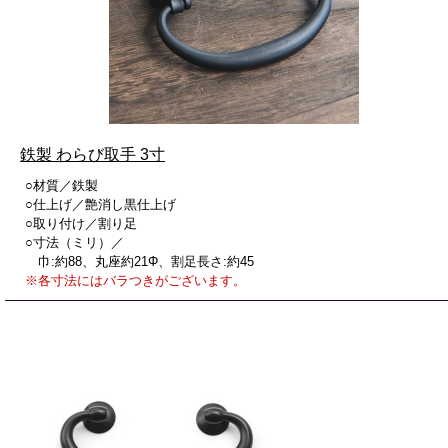
鉄製 わらび取手 3寸
○材質／鉄製
○仕上げ／艶消し黒仕上げ
○取り付け／割り足
○寸法（ミリ）／
巾:約88、丸座約21Φ、割足長さ:約45
※各寸法にはバラつきがございます。