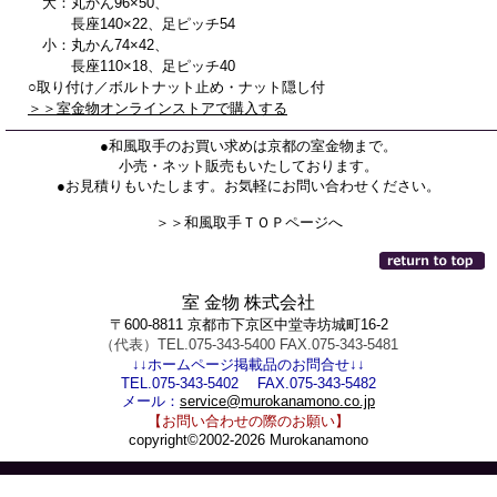
大：丸かん96×50、
長座140×22、足ピッチ54
小：丸かん74×42、
長座110×18、足ピッチ40
○取り付け／ボルトナット止め・ナット隠し付
＞＞室金物オンラインストアで購入する
●和風取手のお買い求めは京都の室金物まで。
小売・ネット販売もいたしております。
●お見積りもいたします。お気軽にお問い合わせください。
＞＞和風取手ＴＯＰページへ
室 金物 株式会社
〒600-8811 京都市下京区中堂寺坊城町16-2
（代表）TEL.075-343-5400 FAX.075-343-5481
↓↓ホームページ掲載品のお問合せ↓↓
TEL.075-343-5402 FAX.075-343-5482
メール：
service@murokanamono.co.jp
【お問い合わせの際のお願い】
copyright©2002-2026 Murokanamono