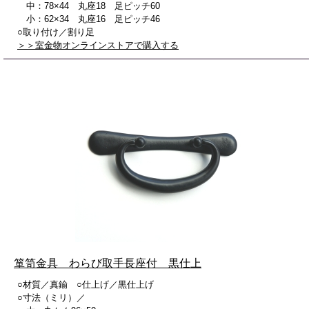
中：78×44 丸座18 足ピッチ60
小：62×34 丸座16 足ピッチ46
○取り付け／割り足
＞＞室金物オンラインストアで購入する
箪笥金具 わらび取手長座付 黒仕上
○材質／真鍮 ○仕上げ／黒仕上げ
○寸法（ミリ）／