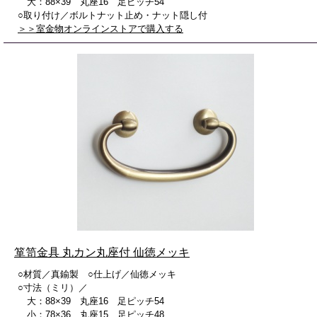
大：88×39 丸座16 足ピッチ54
○取り付け／ボルトナット止め・ナット隠し付
＞＞室金物オンラインストアで購入する
箪笥金具 丸カン丸座付 仙徳メッキ
○材質／真鍮製 ○仕上げ／仙徳メッキ
○寸法（ミリ）／
大：88×39 丸座16 足ピッチ54
小：78×36 丸座15 足ピッチ48