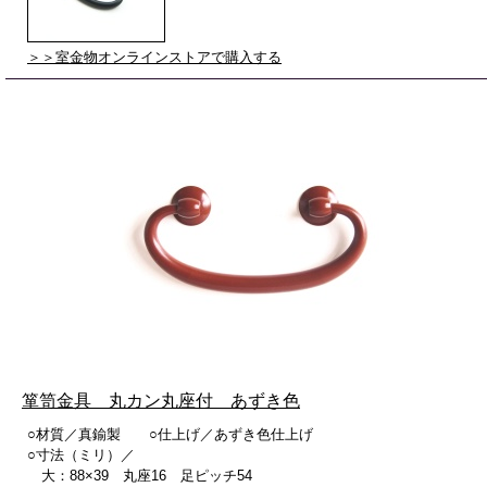
＞＞室金物オンラインストアで購入する
箪笥金具 丸カン丸座付 あずき色
○材質／真鍮製 ○仕上げ／あずき色仕上げ
○寸法（ミリ）／
大：88×39 丸座16 足ピッチ54