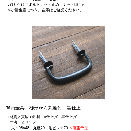
○取り付け／ボルトナット止め・ナット隠し付
※少量生産につき、在庫はご確認ください。
箪笥金具 櫛形かん丸座付 黒仕上
○材質／真鍮＋鉄製 ○仕上げ／黒仕上げ
○寸法（ミリ）／
大：98×48 丸座20 足ピッチ79
※廃番予定