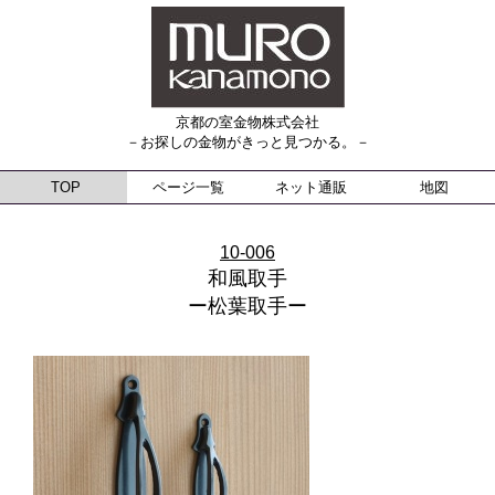
京都の室金物株式会社
－お探しの金物がきっと見つかる。－
TOP
ページ一覧
ネット通販
地図
10-006
和風取手
ー松葉取手ー