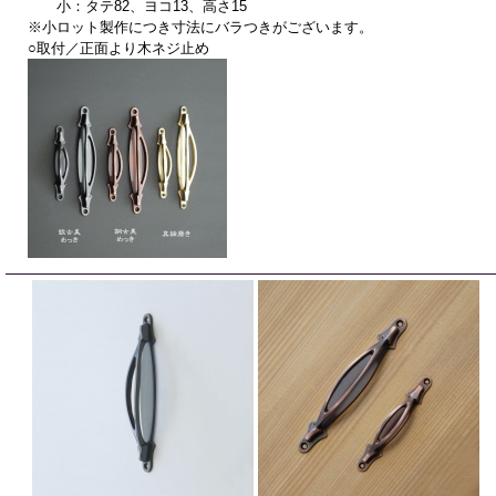
小：タテ82、ヨコ13、高さ15
※小ロット製作につき寸法にバラつきがございます。
○取付／正面より木ネジ止め