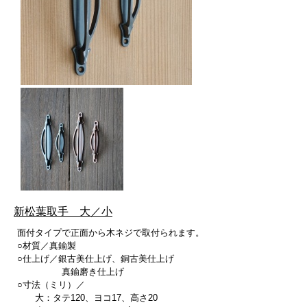
新松葉取手 大／小
面付タイプで正面から木ネジで取付られます。
○材質／真鍮製
○仕上げ／銀古美仕上げ、銅古美仕上げ
真鍮磨き仕上げ
○寸法（ミリ）／
大：タテ120、ヨコ17、高さ20