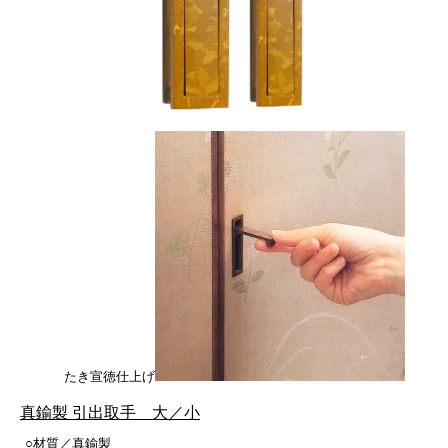
たき宣徳仕上げ
真鍮製 引出取手 大／小
○材質／真鍮製