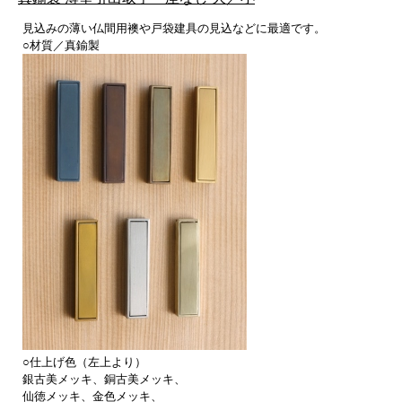
見込みの薄い仏間用襖や戸袋建具の見込などに最適です。
○材質／真鍮製
○仕上げ色（左上より）
銀古美メッキ、銅古美メッキ、
仙徳メッキ、金色メッキ、