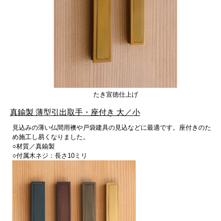
たき宣徳仕上げ
真鍮製 薄型引出取手・座付き 大／小
見込みの薄い仏間用襖や戸袋建具の見込などに最適です。座付きのた
め施工し易くなりました。
○材質／真鍮製
○付属木ネジ：長さ10ミリ