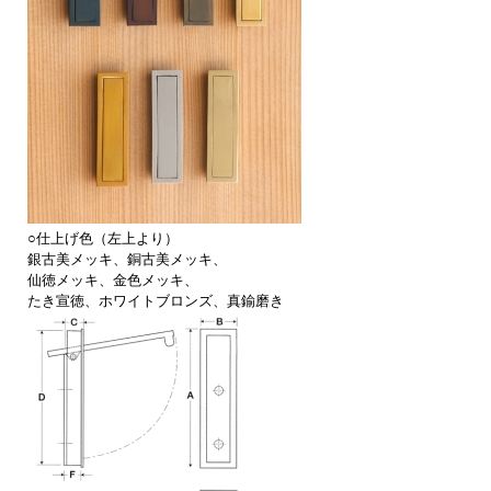
○仕上げ色（左上より）
銀古美メッキ、銅古美メッキ、
仙徳メッキ、金色メッキ、
たき宣徳、ホワイトブロンズ、真鍮磨き