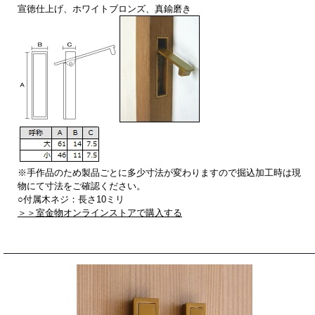
宣徳仕上げ、ホワイトブロンズ、真鍮磨き
※手作品のため製品ごとに多少寸法が変わりますので掘込加工時は現
物にて寸法をご確認ください。
○付属木ネジ：長さ10ミリ
＞＞室金物オンラインストアで購入する