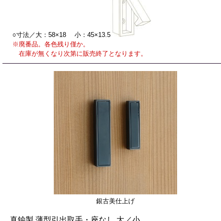
○寸法／大：58×18 小：45×13.5
※廃番品。各色残り僅か。
在庫が無くなり次第に販売終了となります。
銀古美仕上げ
真鍮製 薄型引出取手・座なし 大／小