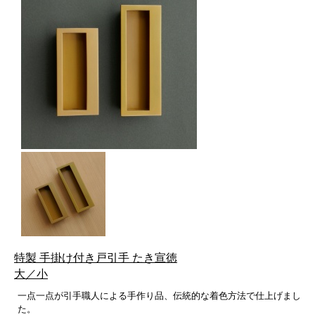
特製 手掛け付き戸引手 たき宣徳
大／小
一点一点が引手職人による手作り品、伝統的な着色方法で仕上げまし
た。