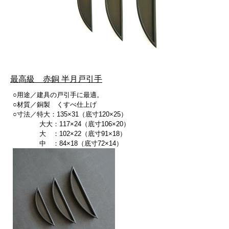
最高級 赤銅 半月戸引手
○用途／建具の戸引手に最適。
○材質／銅製 くすべ仕上げ
○寸法／特大：135×31（底寸120×25）
大大：117×24（底寸106×20）
大 ：102×22（底寸91×18）
中 ：84×18（底寸72×14）