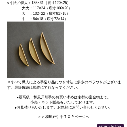
○寸法／特大：135×31（底寸120×25）
大大：117×24（底寸106×20）
大 ：102×22（底寸91×18）
中 ：84×18（底寸72×14）
※すべて職人による手造り品につき寸法に多少のバラつきがございま
す。最終確認は現物にて行なってください。
●最高級 和風戸引手のお買い求めは京都の室金物まで。
小売・ネット販売もいたしております。
●お見積りもいたします。お気軽にお問い合わせください。
＞＞和風戸引手ＴＯＰページへ