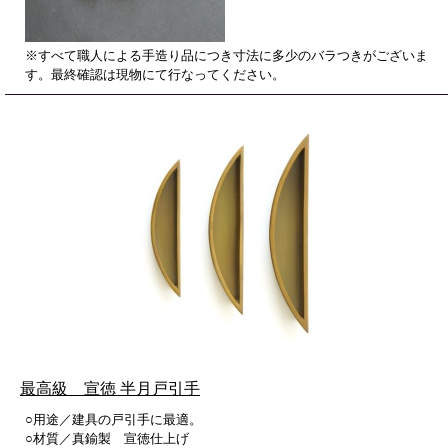
※すべて職人による手造り品につき寸法に多少のバラつきがございま
す。最終確認は現物にて行なってください。
最高級 宣徳 半月戸引手
○用途／建具の戸引手に最適。
○材質／真鍮製 宣徳仕上げ